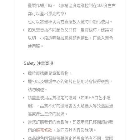
蠟
量製作蠟片時。（膠槍溫度建議控制在100度左右
棒
都可以蓋出漂亮的章）
｜
也可以將蠟棒切塊或直接放入鐵勺中融化使用。
古
如果需替換不同顏色又只有一隻膠槍時，建議可
典
以切一小段透明熱融膠將顏色擠出，再放入新色
流
使用喔。
金
色
Safety 注意事項
數
蠟粒應遠離兒童和寵物。
量
蠟勺以及蠟爐中心的銅片在使用時會變得很熱，
請勿觸碰。
請盡量使用品質穩定的蠟燭（如IKEA白色小蠟
燭），品質不好的蠟燭會因火焰過大導致溫度過
高或產生黑煙的狀況。
當您訂購我們的商品時，即表示您已經閱讀過我
們的
服務條款
，並同意其內容及說明。
商品顏色因電腦螢幕設定差異會略有不同，實際