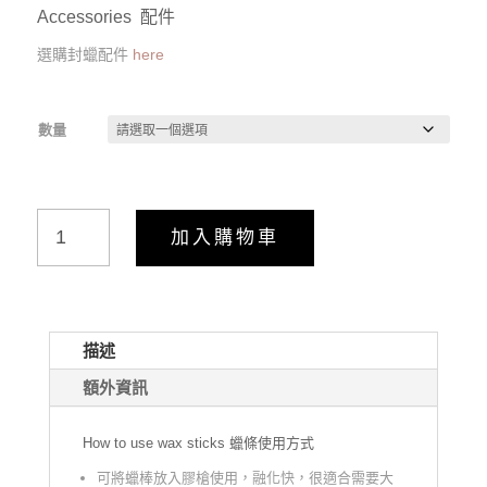
Accessories 配件
選購封蠟配件
here
數量
Wax
加入購物車
Sticks
封
蠟
火
描述
漆
額外資訊
蠟
條
How to use wax sticks 蠟條使用方式
圓
柱
可將蠟棒放入膠槍使用，融化快，很適合需要大