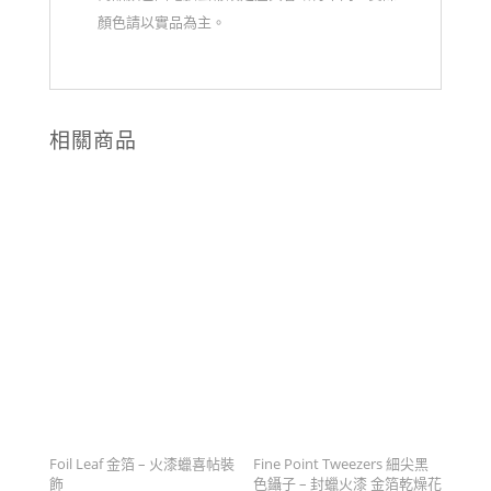
顏色請以實品為主。
相關商品
Foil Leaf 金箔 – 火漆蠟喜帖裝
Fine Point Tweezers 細尖黑
飾
色鑷子 – 封蠟火漆 金箔乾燥花