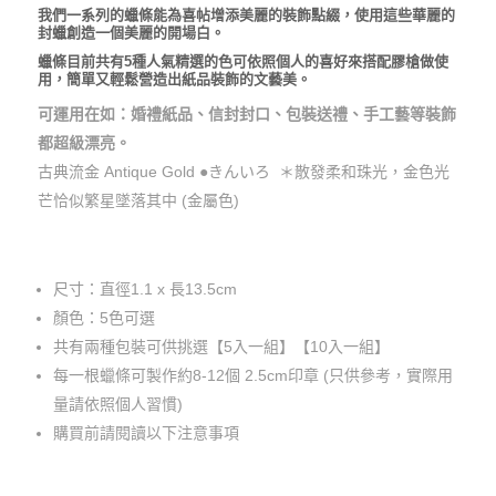
格
我們一系列的蠟條能為喜帖增添美麗的裝飾點綴，使用這些華麗的
範
封蠟創造一個美麗的開場白。
圍：
蠟條目前共有5種人氣精選的色可依照個人的喜好來搭配膠槍做使
用，簡單又輕鬆營造出紙品裝飾的文藝美。
NT$125
可運用在如：婚禮紙品、信封封口、包裝送禮、手工藝等裝飾
到
都超級漂亮。
NT$250
古典流金 Antique Gold ●きんいろ ＊散發柔和珠光，金色光
芒恰似繁星墜落其中 (金屬色)
尺寸：直徑1.1 x 長13.5cm
顏色：5色可選
共有兩種包裝可供挑選【5入一組】【10入一組】
每一根蠟條可製作約8-12個 2.5cm印章 (只供參考，實際用
量請依照個人習慣)
購買前請閱讀以下注意事項