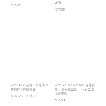
裝飾
NT$
32
NT$
35
Wax Sticks 封蠟火漆蠟條 圓
Wax Seal Makers Mat 封蠟脫
柱蠟棒｜焦糖琥珀
模 火漆脫膜工具 ｜ 水滴型 加
厚矽膠墊
價
NT$
125
–
NT$
250
NT$
50
格