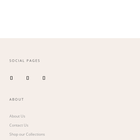
範
圍：
NT$125
到
NT$250
SOCIAL PAGES
ABOUT
About Us
Contact Us
Shop our Collections