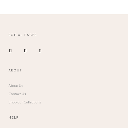
SOCIAL PAGES
ABOUT
About Us
Contact Us
Shop our Collections
HELP