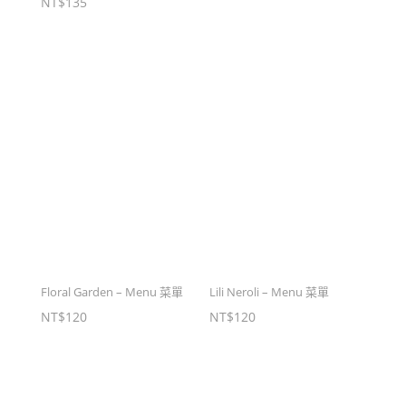
NT$
135
Floral Garden – Menu 菜單
Lili Neroli – Menu 菜單
NT$
120
NT$
120