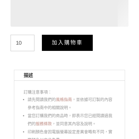
Floral
加入購物車
Garden
–
Menu
菜
描述
單
數
訂購注意事項：
量
請先閱讀我們的
風格指南
，並依據可訂製的內容
參考指南中的相關說明。
當您訂購我們的商品時，即表示您已經閱讀過我
們的
服務條款
，並同意其內容及說明。
印刷顏色會因電腦螢幕設定差異會略有不同，實