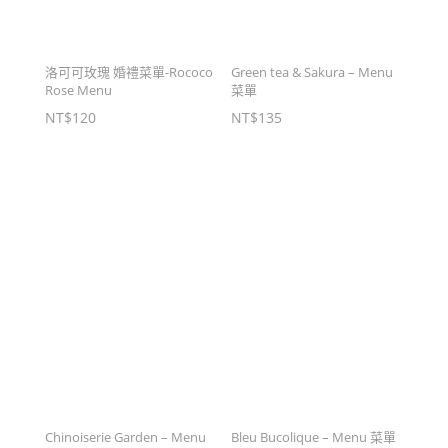
洛可可玫瑰 婚禮菜單-Rococo
Green tea & Sakura – Menu
Rose Menu
菜單
NT$
120
NT$
135
Chinoiserie Garden – Menu
Bleu Bucolique – Menu 菜單