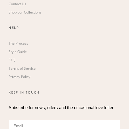
Contact Us
Shop our Collections
HELP
The Process
Style Guide
FAQ
Terms of Service
Privacy Policy
KEEP IN TOUCH
Subscribe for news, offers and the occasional love letter