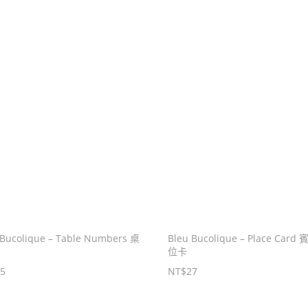
 Bucolique – Table Numbers 桌
Bleu Bucolique – Place Card
位卡
85
NT$
27