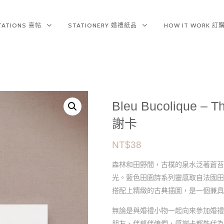
ITATIONS 喜帖
STATIONERY 婚禮紙品
HOW IT WORK 
Bleu Bucolique –
謝卡
NT$
38
森林和田野間，古樸的泉水泛著蒼苔
光。藍色田園詩系列靈感取自法國田
搭配上精緻的古典插圖，是一個兼具
無論是與婚禮小物一起向來參加婚禮
朋友、伴郎伴娘們，感謝卡都能代為