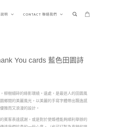
訂購說明
CONTACT 聯絡我們
 Thank You cards 藍色田園詩
，柳樹細碎的綠影環繞。遠處，是最迷人的田園風
園鄉間的美麗風光，以美麗的手寫字體帶出飄逸感
優雅而又浪漫的設計。
的賓客表達感謝，或是對於使婚禮能夠順利舉辦的
傳達我們珍貴的一份心意。（也可訂製為喜餅的提